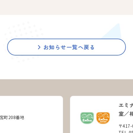
お知らせ一覧へ戻る
エミ
室／
之宮町208番地
〒417
TEL. 0